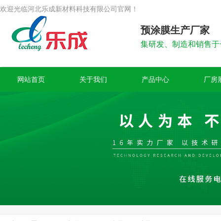
欢迎光临河北乐成新材料科技有限公司官网！
预涂膜生产厂家
集研发、制造和销售于
网站首页
关于我们
产品中心
厂房