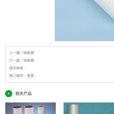
上一篇：
镭射膜
下一篇：
镭射膜
相关标签：
热门城市：
更多...
相关产品