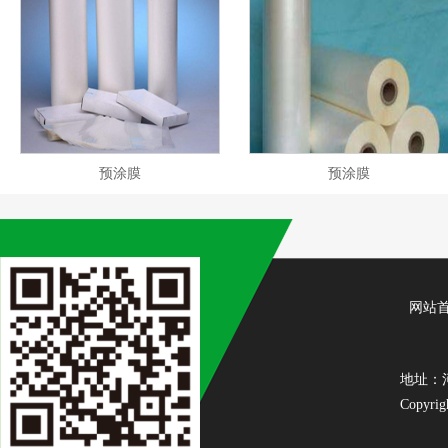
预涂膜
预涂膜
网站
地址：
Copyrig