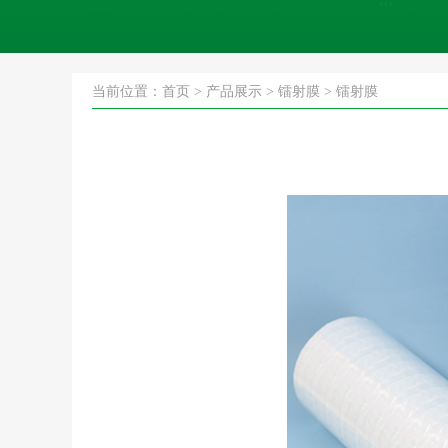
当前位置：
首页
>
产品展示
>
镭射膜
>
镭射膜