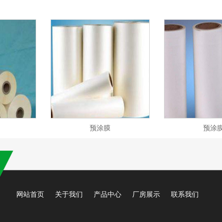
预涂膜
预涂
网站首页
关于我们
产品中心
厂房展示
联系我们