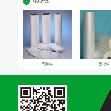
相关产品
预涂膜
预涂膜