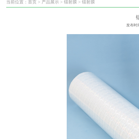
当前位置：
首页
>
产品展示
>
镭射膜
>
镭射膜
发布时间：