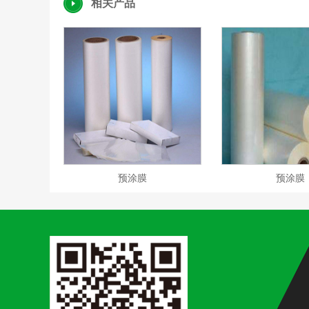
相关产品
预涂膜
预涂膜