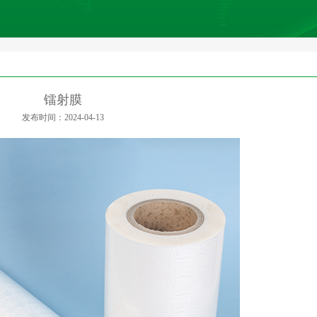
镭射膜
发布时间：2024-04-13