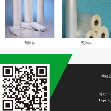
预涂膜
预涂膜
网站
地址：
Copyrig