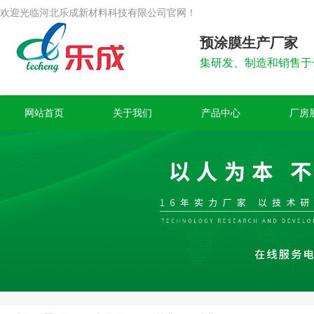
欢迎光临河北乐成新材料科技有限公司官网！
预涂膜生产厂家
集研发、制造和销售于
网站首页
关于我们
产品中心
厂房