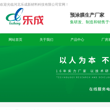
欢迎光临河北乐成新材料科技有限公司官网！
预涂膜生产厂家
集研发、制造和销售于
网站首页
关于我们
产品中心
厂房