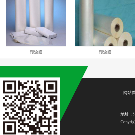
预涂膜
预涂膜
网站
地址：
Copyrig