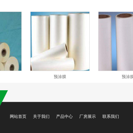
预涂膜
预涂
网站首页
关于我们
产品中心
厂房展示
联系我们