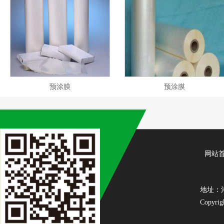
预涂膜
预涂膜
网站
地址：
Copyrig