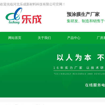
欢迎光临河北乐成新材料科技有限公司官网！
预涂膜生产厂家
集研发、制造和销售于
网站首页
关于我们
产品中心
厂房