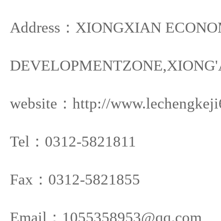
Address：XIONGXIAN ECONO
DEVELOPMENTZONE,XIONG'A
website：http://www.lechengkej
Tel：0312-5821811
Fax：0312-5821855
Email：1055358953@qq.com