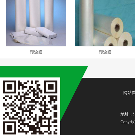
预涂膜
预涂膜
网站
地址：
Copyrig