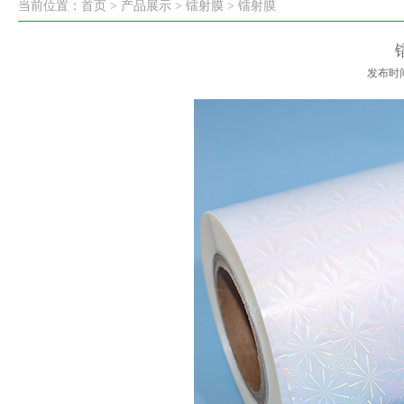
当前位置：
首页
>
产品展示
>
镭射膜
>
镭射膜
发布时间：