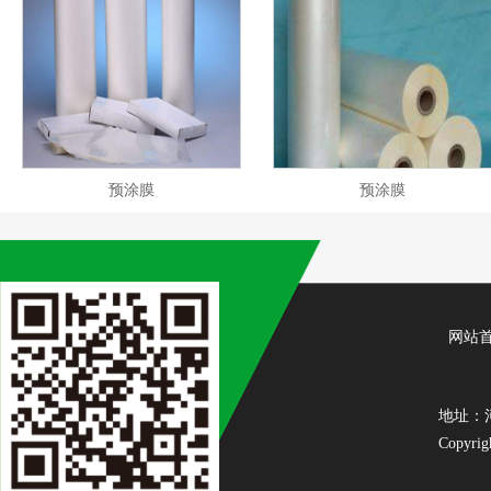
预涂膜
预涂膜
网站
地址：
Copyrig